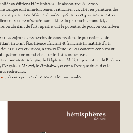
publié aux éditions Hémisphères – Maisonneuve & Larose.
préhistorique sont immédiatement rattachées aux célèbres peintures des
ourtant, partout en Afrique abondent peintures et gravures rupestres.
llement sous représentées sur la Liste du patrimoine mondial, et
e, ou abritant de l’art rupestre, ont le potentiel de pouvoir contribuer
s et les enjeux de recherche, de conservation, de protection et de
tant en avant l’expérience africaine et française en matière d’arts
atiques sur ces questions, à travers l’étude de cas concrets concernant
 du patrimoine mondial ou sur les listes indicatives.
arts rupestres en Afrique, de l’Algérie au Mali, en passant par le Burkina
’Angola, le Malawi, le Zimbabwe, et enfin l’Afrique du Sud et le
 nos recherches.
, où vous pourrez directement le commander.
teur