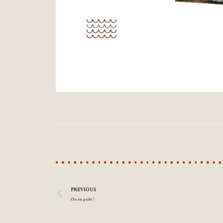
PREVIOUS
On en parle !