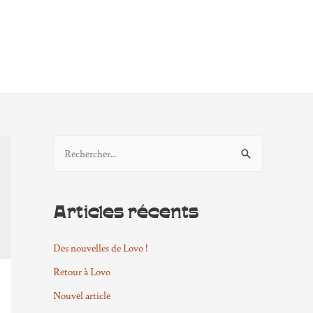
R
e
c
Articles récents
h
e
Des nouvelles de Lovo !
r
c
Retour à Lovo
h
Nouvel article