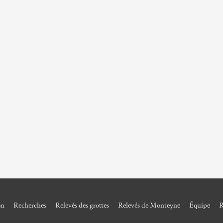
on
Recherches
Relevés des grottes
Relevés de Monteyne
Équipe
R